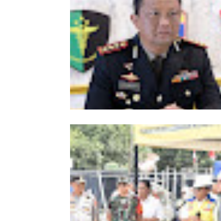
Kombes Andi Kirana Diperiksa Mabe
Polri, Kapolda Tunjuk Kabid TIK seb
Pelaksana Tugas Kapolresta Banda 