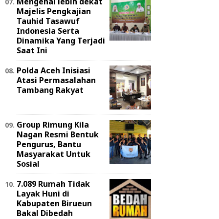
Mengenal lebih dekat
Majelis Pengkajian
Tauhid Tasawuf
Indonesia Serta
Dinamika Yang Terjadi
Saat Ini
Polda Aceh Inisiasi
Atasi Permasalahan
Tambang Rakyat
Group Rimung Kila
Nagan Resmi Bentuk
Pengurus, Bantu
Masyarakat Untuk
Sosial
7.089 Rumah Tidak
Layak Huni di
Kabupaten Birueun
Bakal Dibedah