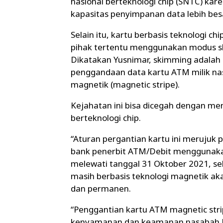
nasional berteknologi chip (SNTC) kare
kapasitas penyimpanan data lebih bes
Selain itu, kartu berbasis teknologi ch
pihak tertentu menggunakan modus s
Dikatakan Yusnimar, skimming adalah
penggandaan data kartu ATM milik na
magnetik (magnetic stripe).
Kejahatan ini bisa dicegah dengan m
berteknologi chip.
“Aturan pergantian kartu ini merujuk 
bank penerbit ATM/Debit menggunakan 
melewati tanggal 31 Oktober 2021, s
masih berbasis teknologi magnetik ak
dan permanen.
“Penggantian kartu ATM magnetic stri
kenyamanan dan keamanan nasabah Ba