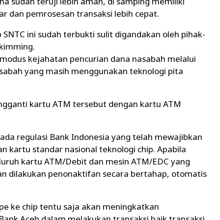
na sudah teruji lebih aman, di samping memiliki
ar dan pemrosesan transaksi lebih cepat.
ip SNTC ini sudah terbukti sulit digandakan oleh pihak-
kimming.
 modus kejahatan pencurian dana nasabah melalui
sabah yang masih menggunakan teknologi pita
engganti kartu ATM tersebut dengan kartu ATM
pada regulasi Bank Indonesia yang telah mewajibkan
kartu standar nasional teknologi chip. Apabila
eluruh kartu ATM/Debit dan mesin ATM/EDC yang
an dilakukan penonaktifan secara bertahap, otomatis
pe ke chip tentu saja akan meningkatkan
nk Aceh dalam melakukan transaksi baik transaksi