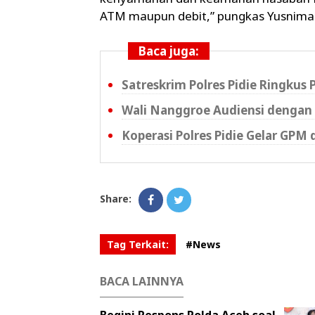
ATM maupun debit,” pungkas Yusnimar
Baca juga:
Satreskrim Polres Pidie Ringkus
Wali Nanggroe Audiensi dengan 
Koperasi Polres Pidie Gelar GPM 
Share:
Tag Terkait:
#News
BACA LAINNYA
Begini Respons Polda Aceh soal