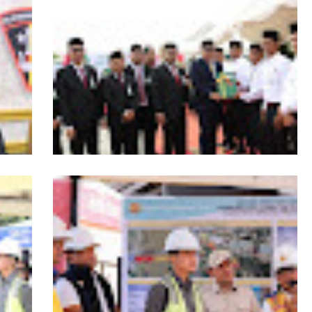
s
HUT ke-53 Bank Aceh: Momentum
agai
Memperkuat Amanah, Menumbuhkan
Aceh
Keberkahan Bagi Aceh