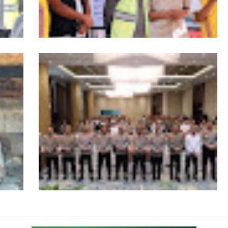
Wagub Aceh dampingi Wapres Gibran
iden
Kunjungi Aceh, Pastikan Pemulihan
Pascabencana Hidrometeorologi