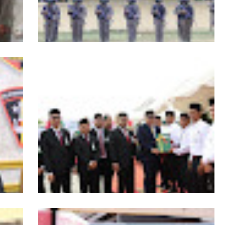
RI,
Kapolda Aceh Tutup Pembinaan Tradisi
asi
dan Pembaretan 65 Bintara Remaja
Satbrimob Polda Aceh