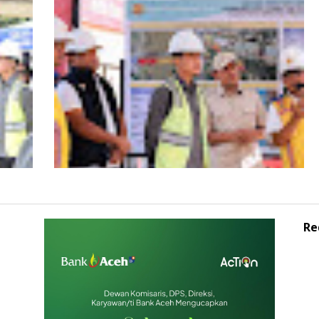
s
HUT ke-53 Bank Aceh: Momentum
agai
Memperkuat Amanah, Menumbuhkan
Aceh
Keberkahan Bagi Aceh
Re
Wagub Aceh dampingi Wapres Gibran
iden
Kunjungi Aceh, Pastikan Pemulihan
Pascabencana Hidrometeorologi