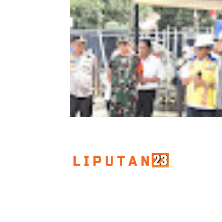
Kombes Andi Kirana Diperiksa Mabe
Polri, Kapolda Tunjuk Kabid TIK seb
Pelaksana Tugas Kapolresta Banda 
Kapolda Aceh Bersama Forkopimda
Sambut Kunjungan Kerja Wakil Pres
RI di Kabupaten Bireuen