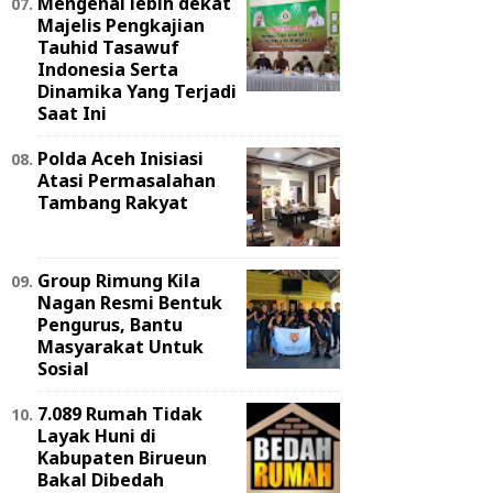
Mengenal lebih dekat
Majelis Pengkajian
Tauhid Tasawuf
Indonesia Serta
Dinamika Yang Terjadi
Saat Ini
Polda Aceh Inisiasi
Atasi Permasalahan
Tambang Rakyat
Group Rimung Kila
Nagan Resmi Bentuk
Pengurus, Bantu
Masyarakat Untuk
Sosial
7.089 Rumah Tidak
Layak Huni di
Kabupaten Birueun
Bakal Dibedah