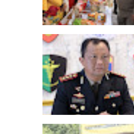
Meriahkan HUT Ke-81 Kemerdekaan 
Polda Aceh Gelar Lomba Memasak N
Goreng dan Aneka Minuman