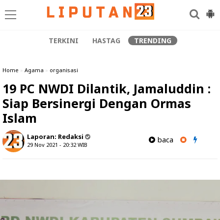
TERKINI
HASTAG
TRENDING
Home
»
Agama
»
organisasi
19 PC NWDI Dilantik, Jamaluddin :
Siap Bersinergi Dengan Ormas
Islam
Laporan:
Redaksi
baca
29 Nov 2021 - 20:32
WIB