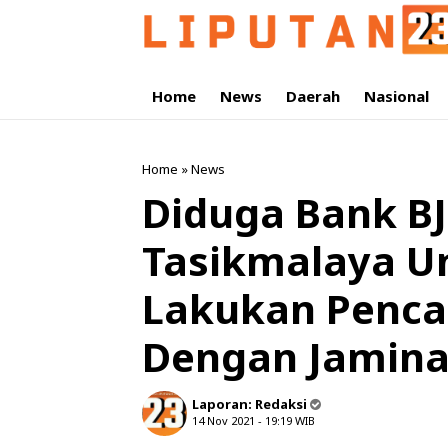
Home
News
Daerah
Nasional
Home
»
News
Diduga Bank B
Tasikmalaya U
Lakukan Pencai
Dengan Jamina
Laporan:
Redaksi
14 Nov 2021 - 19:19
WIB