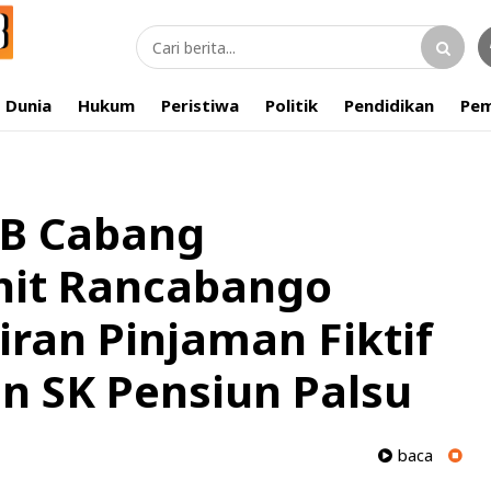
Dunia
Hukum
Peristiwa
Politik
Pendidikan
Pem
JB Cabang
nit Rancabango
ran Pinjaman Fiktif
n SK Pensiun Palsu
baca