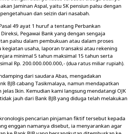
nakan Jaminan Aspal, yaitu SK pensiun palsu dengan
engetahuan dan seizin dari nasabah.
asal 49 ayat 1 huruf a tentang Perbankan
Direksi, Pegawai Bank yang dengan sengaja
an palsu dalam pembukuan atau dalam proses
kegiatan usaha, laporan transaksi atau rekening
njara minimal 5 tahun maksimal 15 tahun serta
mal Rp. 200.000.000.000,- (dua ratus miliar rupiah).
pendamping dari saudara Abas, mengadakan
 bank BJB cabang Tasikmalaya, namun mendapatkan
jelas Ikin. Kemudian kami langsung mendatangi OJK
tidak jauh dari Bank BJB yang diduga telah melakukan
kronologis pencarian pinjaman fiktif tersebut kepada
yang enggan namanya disebut, ia menyarankan agar
n ke Bank BJB yang bersangkutan ditembuskan ke