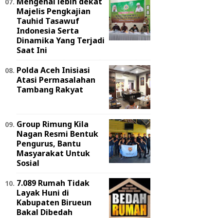
Mengenal lebih dekat
Majelis Pengkajian
Tauhid Tasawuf
Indonesia Serta
Dinamika Yang Terjadi
Saat Ini
Polda Aceh Inisiasi
Atasi Permasalahan
Tambang Rakyat
Group Rimung Kila
Nagan Resmi Bentuk
Pengurus, Bantu
Masyarakat Untuk
Sosial
7.089 Rumah Tidak
Layak Huni di
Kabupaten Birueun
Bakal Dibedah