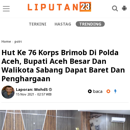
TERKINI
HASTAG
TRENDING
Home
»
polri
Hut Ke 76 Korps Brimob Di Polda
Aceh, Bupati Aceh Besar Dan
Walikota Sabang Dapat Baret Dan
Penghargaan
Laporan:
MohdS
baca
15 Nov 2021 - 02:57
WIB