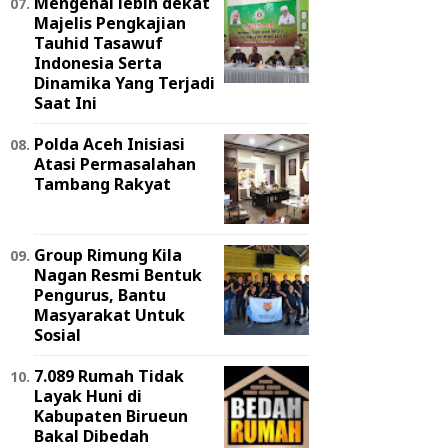
Mengenal lebih dekat
Majelis Pengkajian
Tauhid Tasawuf
Indonesia Serta
Dinamika Yang Terjadi
Saat Ini
Polda Aceh Inisiasi
Atasi Permasalahan
Tambang Rakyat
Group Rimung Kila
Nagan Resmi Bentuk
Pengurus, Bantu
Masyarakat Untuk
Sosial
7.089 Rumah Tidak
Layak Huni di
Kabupaten Birueun
Bakal Dibedah