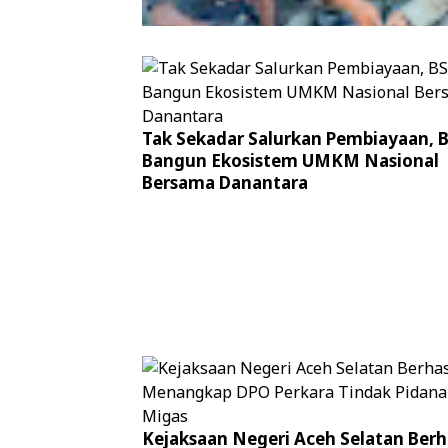
Patroli Humanis Satgas Kepolisian 
Tak Sekadar Salurkan Pembiayaan, 
Damai Cartenz di Puncak Jaya Perer
Bangun Ekosistem UMKM Nasional
Kedekatan dengan Masyarakat
Bersama Danantara
Kejaksaan Negeri Aceh Selatan Berh