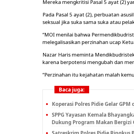
Mereka mengkritisi Pasal 5 ayat (2) 
Pada Pasal 5 ayat (2), perbuatan asus
seksual jika suka sama suka atau pel
“MOI menilai bahwa Permendikbudriste
melegalisasikan perzinahan ucap Ketua 
Nazar Haris meminta Mendikbudriste
karena berpotensi mengubah dan meru
“Perzinahan itu kejahatan malah kemu
Baca juga:
Koperasi Polres Pidie Gelar GPM 
SPPG Yayasan Kemala Bhayangkar
Dukung Program Makan Bergizi 
Satreskrim Polres Pidie Ringkus