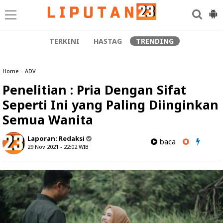
TERKINI
HASTAG
TRENDING
Home
»
ADV
Penelitian : Pria Dengan Sifat
Seperti Ini yang Paling Diinginkan
Semua Wanita
Laporan:
Redaksi
baca
29 Nov 2021 - 22:02
WIB