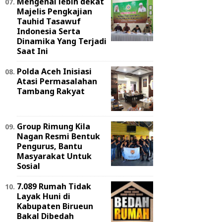
Mengenal lebih dekat
Majelis Pengkajian
Tauhid Tasawuf
Indonesia Serta
Dinamika Yang Terjadi
Saat Ini
Polda Aceh Inisiasi
Atasi Permasalahan
Tambang Rakyat
Group Rimung Kila
Nagan Resmi Bentuk
Pengurus, Bantu
Masyarakat Untuk
Sosial
7.089 Rumah Tidak
Layak Huni di
Kabupaten Birueun
Bakal Dibedah