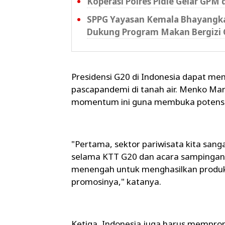
Koperasi Polres Pidie Gelar GPM 
SPPG Yayasan Kemala Bhayangkar
Dukung Program Makan Bergizi 
Presidensi G20 di Indonesia dapat m
pascapandemi di tanah air. Menko M
momentum ini guna membuka potensi 
"Pertama, sektor pariwisata kita sang
selama KTT G20 dan acara sampingann
menengah untuk menghasilkan produk-pr
promosinya," katanya.
Ketiga, Indonesia juga harus mempro