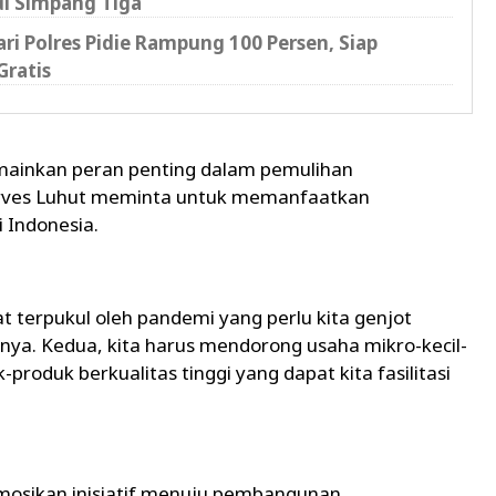
di Simpang Tiga
i Polres Pidie Rampung 100 Persen, Siap
Gratis
emainkan peran penting dalam pemulihan
arves Luhut meminta untuk memanfaatkan
Indonesia.
at terpukul oleh pandemi yang perlu kita genjot
ya. Kedua, kita harus mendorong usaha mikro-kecil-
oduk berkualitas tinggi yang dapat kita fasilitasi
mosikan inisiatif menuju pembangunan