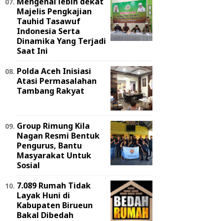
Mengenal lebih dekat
Majelis Pengkajian
Tauhid Tasawuf
Indonesia Serta
Dinamika Yang Terjadi
Saat Ini
Polda Aceh Inisiasi
Atasi Permasalahan
Tambang Rakyat
Group Rimung Kila
Nagan Resmi Bentuk
Pengurus, Bantu
Masyarakat Untuk
Sosial
7.089 Rumah Tidak
Layak Huni di
Kabupaten Birueun
Bakal Dibedah