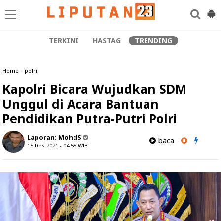
TERKINI
HASTAG
TRENDING
Home
»
polri
Kapolri Bicara Wujudkan SDM
Unggul di Acara Bantuan
Pendidikan Putra-Putri Polri
Laporan:
MohdS
baca
15 Des 2021 - 04:55
WIB