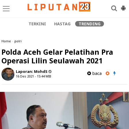
TERKINI
HASTAG
TRENDING
Home
»
polri
Polda Aceh Gelar Pelatihan Pra
Operasi Lilin Seulawah 2021
Laporan:
MohdS
baca
16 Des 2021 - 15:44
WIB