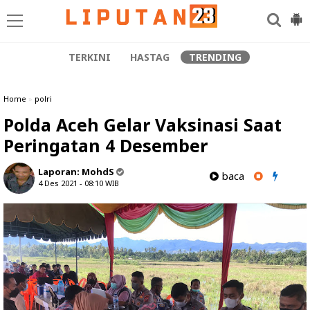
TERKINI
HASTAG
TRENDING
Home
»
polri
Polda Aceh Gelar Vaksinasi Saat
Peringatan 4 Desember
Laporan:
MohdS
baca
4 Des 2021 - 08:10
WIB