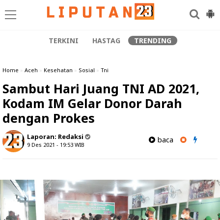
TERKINI
HASTAG
TRENDING
Home
»
Aceh
»
Kesehatan
»
Sosial
»
Tni
Sambut Hari Juang TNI AD 2021,
Kodam IM Gelar Donor Darah
dengan Prokes
Laporan:
Redaksi
baca
9 Des 2021 - 19:53
WIB