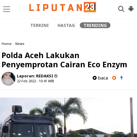
TERKINI
HASTAG
TRENDING
Home
»
News
Polda Aceh Lakukan
Penyemprotan Cairan Eco Enzym
Laporan:
REDAKSI
baca
22 Feb 2022 - 10:41
WIB