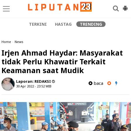
TERKINI
HASTAG
TRENDING
Home
»
News
Irjen Ahmad Haydar: Masyarakat
tidak Perlu Khawatir Terkait
Keamanan saat Mudik
Laporan:
REDAKSI
baca
30 Apr 2022 - 23:52
WIB