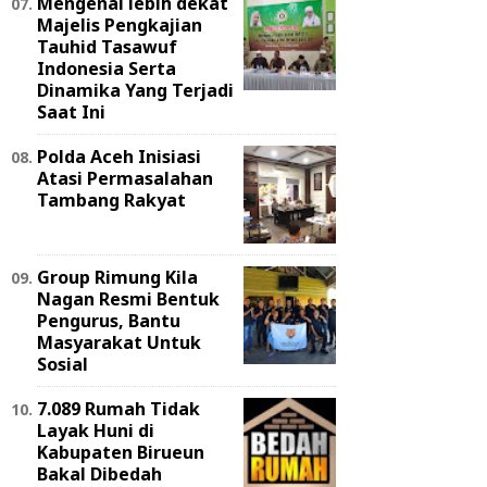
Mengenal lebih dekat
Majelis Pengkajian
Tauhid Tasawuf
Indonesia Serta
Dinamika Yang Terjadi
Saat Ini
Polda Aceh Inisiasi
Atasi Permasalahan
Tambang Rakyat
Group Rimung Kila
Nagan Resmi Bentuk
Pengurus, Bantu
Masyarakat Untuk
Sosial
7.089 Rumah Tidak
Layak Huni di
Kabupaten Birueun
Bakal Dibedah