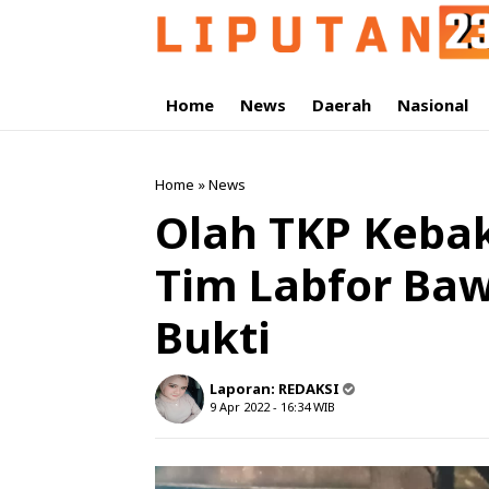
Home
News
Daerah
Nasional
Home
»
News
Olah TKP Kebak
Tim Labfor Ba
Bukti
Laporan:
REDAKSI
9 Apr 2022 - 16:34
WIB