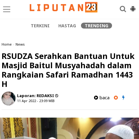
TERKINI
HASTAG
TRENDING
Home
»
News
RSUDZA Serahkan Bantuan Untuk
Masjid Baitul Musyahadah dalam
Rangkaian Safari Ramadhan 1443
H
Laporan:
REDAKSI
baca
11 Apr 2022 - 23:09
WIB