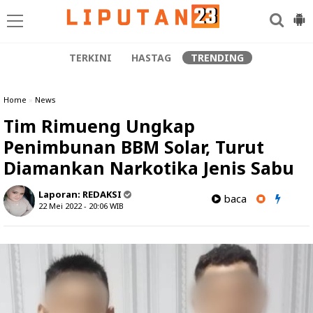
TERKINI
HASTAG
TRENDING
Home
»
News
Tim Rimueng Ungkap
Penimbunan BBM Solar, Turut
Diamankan Narkotika Jenis Sabu
Laporan:
REDAKSI
baca
22 Mei 2022 - 20:06
WIB