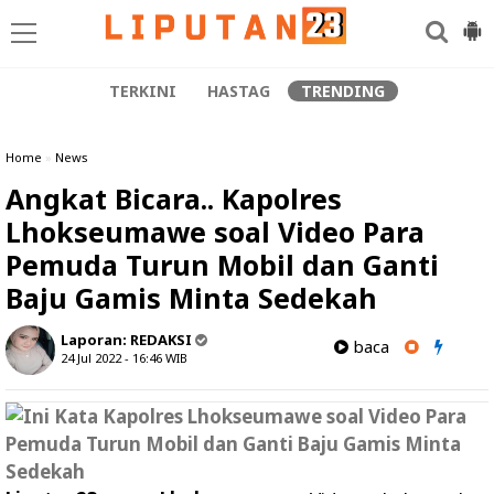
TERKINI
HASTAG
TRENDING
Home
»
News
Angkat Bicara.. Kapolres
Lhokseumawe soal Video Para
Pemuda Turun Mobil dan Ganti
Baju Gamis Minta Sedekah
Laporan:
REDAKSI
baca
24 Jul 2022 - 16:46
WIB