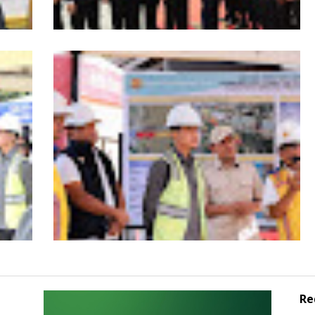
s
HUT ke-53 Bank Aceh: Momentum
agai
Memperkuat Amanah, Menumbuhkan
Aceh
Keberkahan Bagi Aceh
Re
Wagub Aceh dampingi Wapres Gibran