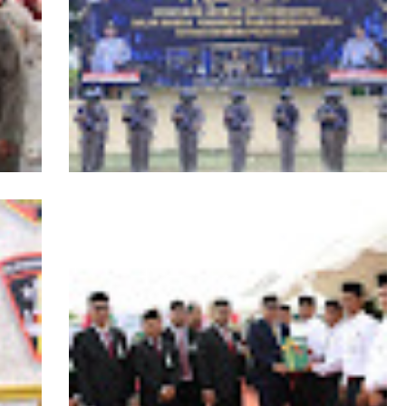
RI,
Kapolda Aceh Tutup Pembinaan Tradisi
asi
dan Pembaretan 65 Bintara Remaja
Satbrimob Polda Aceh