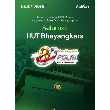
iden
Kunjungi Aceh, Pastikan Pemulihan
Pascabencana Hidrometeorologi