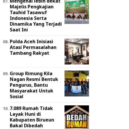
Mengenal lebih dekat
Majelis Pengkajian
Tauhid Tasawuf
Indonesia Serta
Dinamika Yang Terjadi
Saat Ini
Polda Aceh Inisiasi
Atasi Permasalahan
Tambang Rakyat
Group Rimung Kila
Nagan Resmi Bentuk
Pengurus, Bantu
Masyarakat Untuk
Sosial
7.089 Rumah Tidak
Layak Huni di
Kabupaten Birueun
Bakal Dibedah