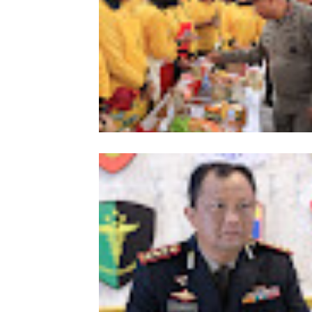
Meriahkan HUT Ke-81 Kemerdekaan 
Polda Aceh Gelar Lomba Memasak N
Goreng dan Aneka Minuman