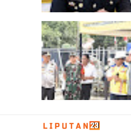
Kombes Andi Kirana Diperiksa Mabe
Polri, Kapolda Tunjuk Kabid TIK seb
Pelaksana Tugas Kapolresta Banda 
Kapolda Aceh Bersama Forkopimda