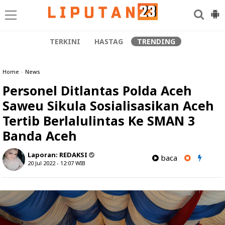
TERKINI
HASTAG
TRENDING
Home
»
News
Personel Ditlantas Polda Aceh
Saweu Sikula Sosialisasikan Aceh
Tertib Berlalulintas Ke SMAN 3
Banda Aceh
Laporan:
REDAKSI
baca
20 Jul 2022 - 12:07
WIB