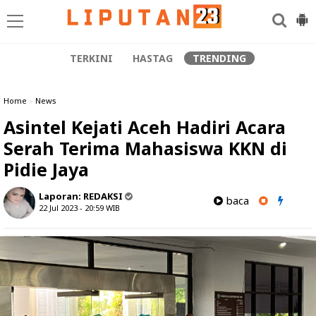
TERKINI
HASTAG
TRENDING
Home
»
News
Asintel Kejati Aceh Hadiri Acara
Serah Terima Mahasiswa KKN di
Pidie Jaya
Laporan:
REDAKSI
baca
22 Jul 2023 - 20:59
WIB