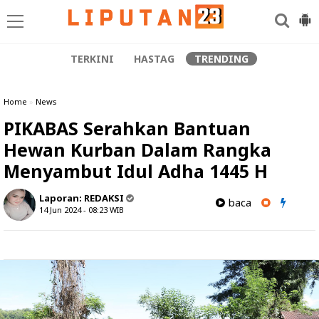
TERKINI
HASTAG
TRENDING
Home
»
News
PIKABAS Serahkan Bantuan
Hewan Kurban Dalam Rangka
Menyambut Idul Adha 1445 H
Laporan:
REDAKSI
baca
14 Jun 2024 - 08:23
WIB