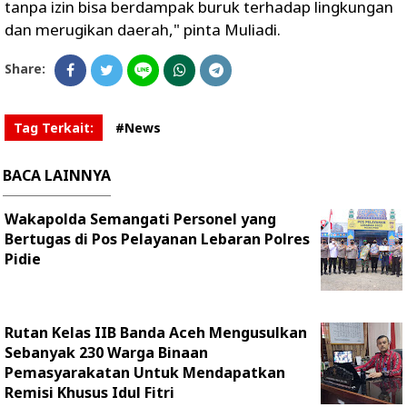
tanpa izin bisa berdampak buruk terhadap lingkungan
dan merugikan daerah," pinta Muliadi.
Share:
Tag Terkait:
#News
BACA LAINNYA
Wakapolda Semangati Personel yang
Bertugas di Pos Pelayanan Lebaran Polres
Pidie
Rutan Kelas IIB Banda Aceh Mengusulkan
Sebanyak 230 Warga Binaan
Pemasyarakatan Untuk Mendapatkan
Remisi Khusus Idul Fitri