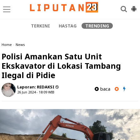
TERKINI
HASTAG
TRENDING
Home
»
News
Polisi Amankan Satu Unit
Ekskavator di Lokasi Tambang
Ilegal di Pidie
Laporan:
REDAKSI
baca
26 Jun 2024 - 18:09
WIB