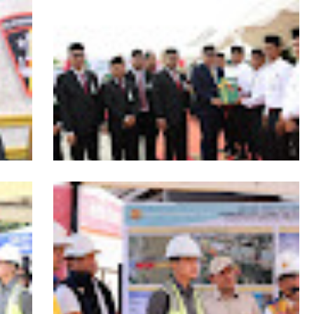
RI,
Kapolda Aceh Tutup Pembinaan Tradisi
asi
dan Pembaretan 65 Bintara Remaja
Satbrimob Polda Aceh
s
HUT ke-53 Bank Aceh: Momentum
agai
Memperkuat Amanah, Menumbuhkan
Aceh
Keberkahan Bagi Aceh