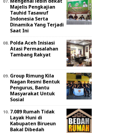
Mengenal lebih dekat
Majelis Pengkajian
Tauhid Tasawuf
Indonesia Serta
Dinamika Yang Terjadi
Saat Ini
Polda Aceh Inisiasi
Atasi Permasalahan
Tambang Rakyat
Group Rimung Kila
Nagan Resmi Bentuk
Pengurus, Bantu
Masyarakat Untuk
Sosial
7.089 Rumah Tidak
Layak Huni di
Kabupaten Birueun
Bakal Dibedah