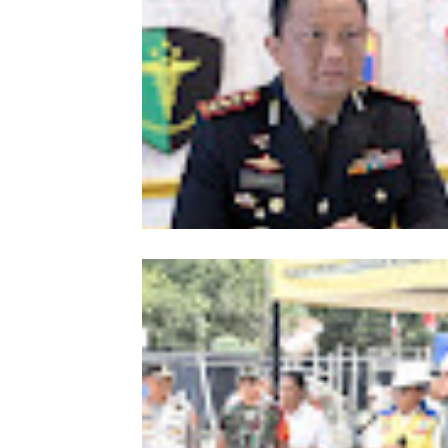
Meriahkan HUT Ke-81 Kemerdekaan 
Polda Aceh Gelar Lomba Memasak N
Goreng dan Aneka Minuman
Kombes Andi Kirana Diperiksa Mabe
Polri, Kapolda Tunjuk Kabid TIK seb
Pelaksana Tugas Kapolresta Banda 