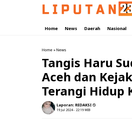
Home
News
Daerah
Nasional
Home
»
News
Tangis Haru Su
Aceh dan Kejak
Terangi Hidup
Laporan:
REDAKSI
19 Jul 2024 - 22:19
WIB