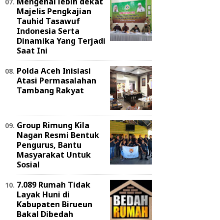
Mengenal lebih dekat
Majelis Pengkajian
Tauhid Tasawuf
Indonesia Serta
Dinamika Yang Terjadi
Saat Ini
Polda Aceh Inisiasi
Atasi Permasalahan
Tambang Rakyat
Group Rimung Kila
Nagan Resmi Bentuk
Pengurus, Bantu
Masyarakat Untuk
Sosial
7.089 Rumah Tidak
Layak Huni di
Kabupaten Birueun
Bakal Dibedah