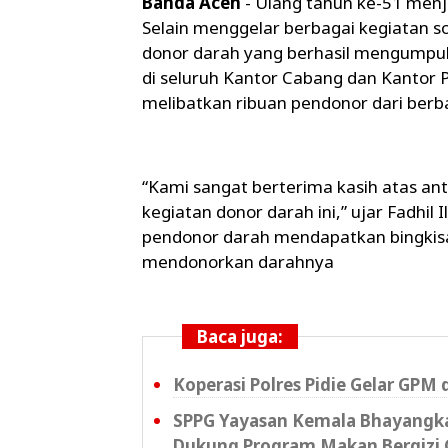
Banda Aceh
- Ulang tahun ke-51 menj
Selain menggelar berbagai kegiatan so
donor darah yang berhasil mengumpul
di seluruh Kantor Cabang dan Kantor 
melibatkan ribuan pendonor dari berb
“Kami sangat berterima kasih atas an
kegiatan donor darah ini,” ujar Fadhil
pendonor darah mendapatkan bingkisa
mendonorkan darahnya
Baca juga:
Koperasi Polres Pidie Gelar GPM 
SPPG Yayasan Kemala Bhayangkar
Dukung Program Makan Bergizi 