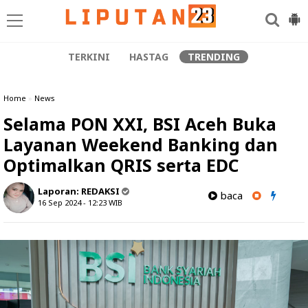
TERKINI
HASTAG
TRENDING
Home
»
News
Selama PON XXI, BSI Aceh Buka
Layanan Weekend Banking dan
Optimalkan QRIS serta EDC
Laporan:
REDAKSI
baca
16 Sep 2024 - 12:23
WIB