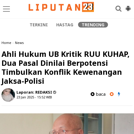
TERKINI
HASTAG
TRENDING
Home
»
News
Ahli Hukum UB Kritik RUU KUHAP,
Dua Pasal Dinilai Berpotensi
Timbulkan Konflik Kewenangan
Jaksa-Polisi
Laporan:
REDAKSI
baca
23 Jan 2025 - 15:52
WIB