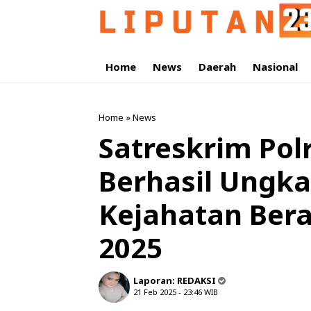
Home
News
Daerah
Nasional
Home
»
News
Satreskrim Polr
Berhasil Ungka
Kejahatan Ber
2025
Laporan:
REDAKSI
21 Feb 2025 - 23:46
WIB