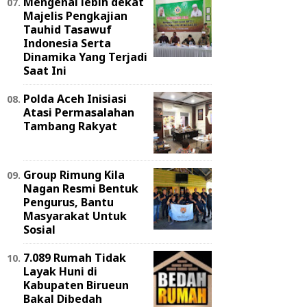
Mengenal lebih dekat
Majelis Pengkajian
Tauhid Tasawuf
Indonesia Serta
Dinamika Yang Terjadi
Saat Ini
Polda Aceh Inisiasi
Atasi Permasalahan
Tambang Rakyat
Group Rimung Kila
Nagan Resmi Bentuk
Pengurus, Bantu
Masyarakat Untuk
Sosial
7.089 Rumah Tidak
Layak Huni di
Kabupaten Birueun
Bakal Dibedah