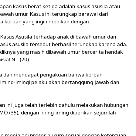
an kasus berat ketiga adalah kasus asusila atau
wah umur. Kasus ini terungkap berawal dari
ta korban yang ingin menikah dengan
 Kasus Asusila terhadap anak di bawah umur dan
sus asusila tersebut berhasil terungkap karena ada.
adiknya yang masih dibawah umur bercerita hendak
ial NT (20).
ya dan mendapat pengakuan bahwa korban
iming-imingi pelaku akan bertanggung jawab dan
an ini juga telah terlebih dahulu melakukan hubungan
 MO (35), dengan iming-iming diberikan sejumlah
an menjalani proses hukum sesuai dengan ketentuan