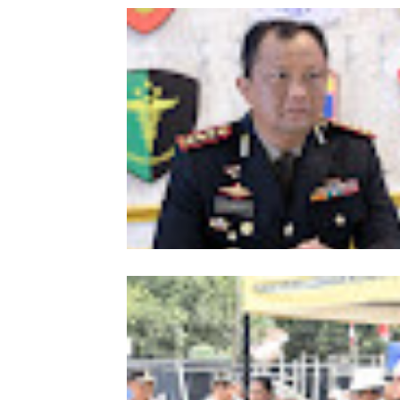
Kombes Andi Kirana Diperiksa Mabe
Polri, Kapolda Tunjuk Kabid TIK seb
Pelaksana Tugas Kapolresta Banda 