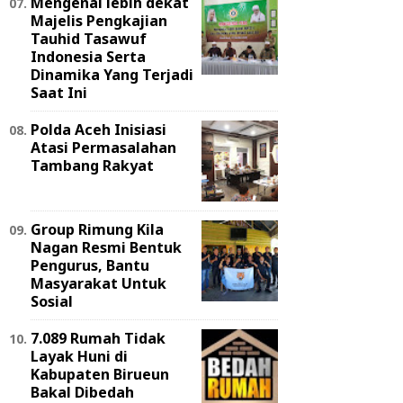
Mengenal lebih dekat
Majelis Pengkajian
Tauhid Tasawuf
Indonesia Serta
Dinamika Yang Terjadi
Saat Ini
Polda Aceh Inisiasi
Atasi Permasalahan
Tambang Rakyat
Group Rimung Kila
Nagan Resmi Bentuk
Pengurus, Bantu
Masyarakat Untuk
Sosial
7.089 Rumah Tidak
Layak Huni di
Kabupaten Birueun
Bakal Dibedah