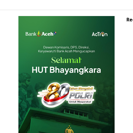
Re
Ops
Kapolda Aceh Buka Rakernis SDM 2026,
at
Tegaskan SDM Unggul Kunci Pelayanan
Polri yang Profesional dan Humanis