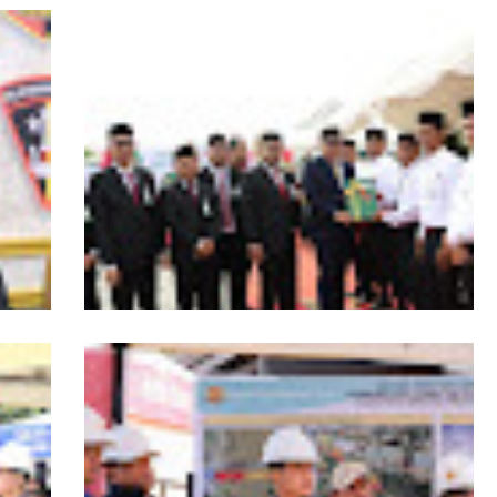
s
HUT ke-53 Bank Aceh: Momentum
agai
Memperkuat Amanah, Menumbuhkan
Aceh
Keberkahan Bagi Aceh