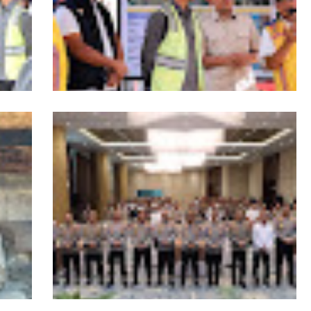
Wagub Aceh dampingi Wapres Gibran
iden
Kunjungi Aceh, Pastikan Pemulihan
Pascabencana Hidrometeorologi