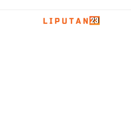
Patroli Humanis Satgas Kepolisian 
Damai Cartenz di Puncak Jaya Perer
Kedekatan dengan Masyarakat