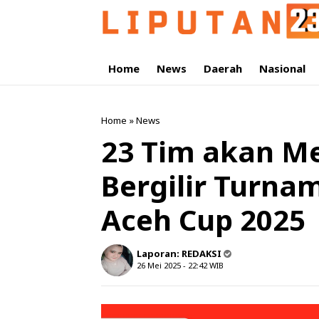
Home
News
Daerah
Nasional
Home
»
News
23 Tim akan M
Bergilir Turna
Aceh Cup 2025
Laporan:
REDAKSI
26 Mei 2025 - 22:42
WIB