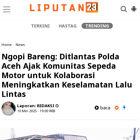
TERKINI
HASTAG
TRENDING
Home
»
News
Ngopi Bareng: Ditlantas Polda
Aceh Ajak Komunitas Sepeda
Motor untuk Kolaborasi
Meningkatkan Keselamatan Lalu
Lintas
Laporan:
REDAKSI
baca
10 Mei 2025 - 19:00
WIB