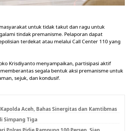
asyarakat untuk tidak takut dan ragu untuk
galami tindak premanisme. Pelaporan dapat
epolisian terdekat atau melalui Call Center 110 yang
ko Krisdiyanto menyampaikan, partisipasi aktif
 memberantas segala bentuk aksi premanisme untuk
man, sejuk, dan kondusif.
Kapolda Aceh, Bahas Sinergitas dan Kamtibmas
di Simpang Tiga
i Polres Pidie Rampung 100 Persen, Siap