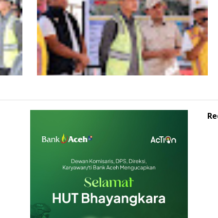
Re
Wagub Aceh dampingi Wapres Gibran
iden
Kunjungi Aceh, Pastikan Pemulihan
Pascabencana Hidrometeorologi