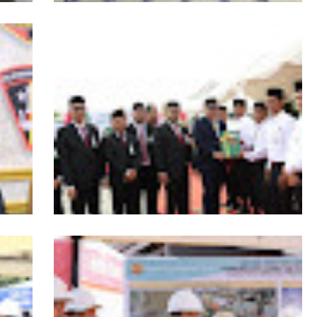
RI,
Kapolda Aceh Tutup Pembinaan Tradisi
asi
dan Pembaretan 65 Bintara Remaja
Satbrimob Polda Aceh
s
HUT ke-53 Bank Aceh: Momentum
agai
Memperkuat Amanah, Menumbuhkan
Aceh
Keberkahan Bagi Aceh