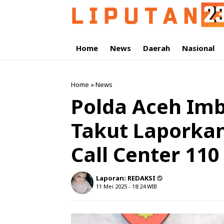
Home
News
Daerah
Nasional
Home
»
News
Polda Aceh Im
Takut Laporka
Call Center 110
Laporan:
REDAKSI
11 Mei 2025 - 18:24
WIB