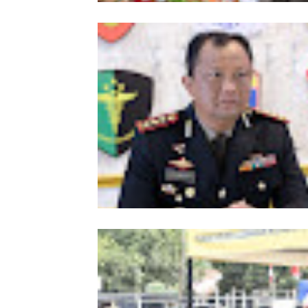
Meriahkan HUT Ke-81 Kemerdekaan 
Polda Aceh Gelar Lomba Memasak N
Goreng dan Aneka Minuman
Kombes Andi Kirana Diperiksa Mabe
Polri, Kapolda Tunjuk Kabid TIK seb
Pelaksana Tugas Kapolresta Banda 