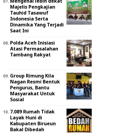
Mengenal lebih dekat
Majelis Pengkajian
Tauhid Tasawuf
Indonesia Serta
Dinamika Yang Terjadi
Saat Ini
Polda Aceh Inisiasi
Atasi Permasalahan
Tambang Rakyat
Group Rimung Kila
Nagan Resmi Bentuk
Pengurus, Bantu
Masyarakat Untuk
Sosial
7.089 Rumah Tidak
Layak Huni di
Kabupaten Birueun
Bakal Dibedah