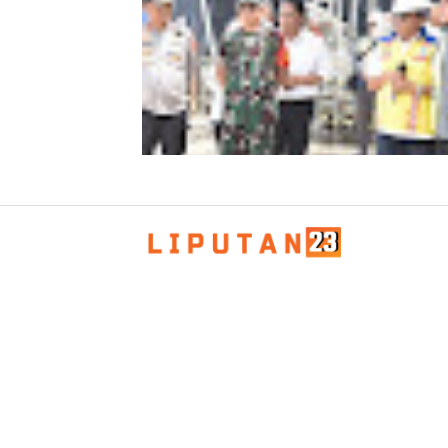
Kapolda Aceh Bersama Forkopimda
Sambut Kunjungan Kerja Wakil Pres
RI di Kabupaten Bireuen