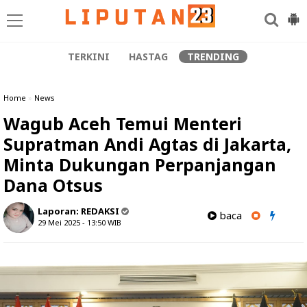
TERKINI
HASTAG
TRENDING
Home
»
News
Wagub Aceh Temui Menteri
Supratman Andi Agtas di Jakarta,
Minta Dukungan Perpanjangan
Dana Otsus
Laporan:
REDAKSI
baca
29 Mei 2025 - 13:50
WIB