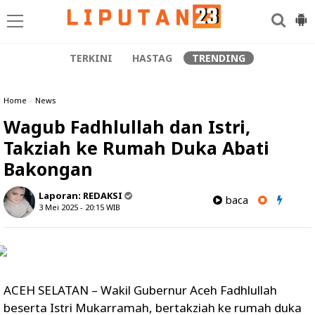
TERKINI
HASTAG
TRENDING
Home
»
News
Wagub Fadhlullah dan Istri,
Takziah ke Rumah Duka Abati
Bakongan
Laporan:
REDAKSI
baca
3 Mei 2025 - 20:15
WIB
ACEH SELATAN – Wakil Gubernur Aceh Fadhlullah
beserta Istri Mukarramah, bertakziah ke rumah duka