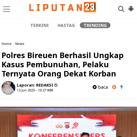
TERKINI
HASTAG
TRENDING
Home
»
News
Polres Bireuen Berhasil Ungkap
Kasus Pembunuhan, Pelaku
Ternyata Orang Dekat Korban
Laporan:
REDAKSI
baca
13 Jun 2025 - 10:27
WIB