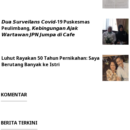
𝘿𝙪𝙖 𝙎𝙪𝙧𝙫𝙚𝙞𝙡𝙖𝙣𝙨 𝘾𝙤𝙫𝙞𝙙-19 Puskesmas
Peulimbang, 𝙆𝙚𝙗𝙞𝙣𝙜𝙪𝙣𝙜𝙖𝙣 𝘼𝙟𝙖𝙠
𝙒𝙖𝙧𝙩𝙖𝙬𝙖𝙣 𝙅𝙋𝙉 𝙅𝙪𝙢𝙥𝙖 𝙙𝙞 𝘾𝙖𝙛𝙚
Luhut Rayakan 50 Tahun Pernikahan: Saya
Berutang Banyak ke Istri
KOMENTAR
BERITA TERKINI