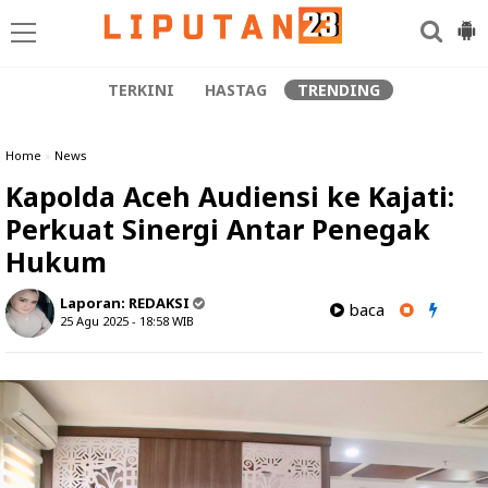
TERKINI
HASTAG
TRENDING
Home
»
News
Kapolda Aceh Audiensi ke Kajati:
Perkuat Sinergi Antar Penegak
Hukum
Laporan:
REDAKSI
baca
25 Agu 2025 - 18:58
WIB