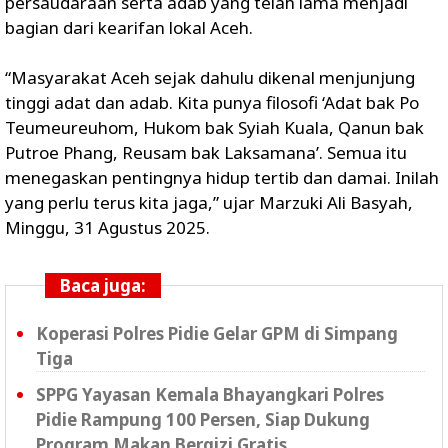
persaudaraan serta adab yang telah lama menjadi
bagian dari kearifan lokal Aceh.
“Masyarakat Aceh sejak dahulu dikenal menjunjung
tinggi adat dan adab. Kita punya filosofi ‘Adat bak Po
Teumeureuhom, Hukom bak Syiah Kuala, Qanun bak
Putroe Phang, Reusam bak Laksamana’. Semua itu
menegaskan pentingnya hidup tertib dan damai. Inilah
yang perlu terus kita jaga,” ujar Marzuki Ali Basyah,
Minggu, 31 Agustus 2025.
Baca juga:
Koperasi Polres Pidie Gelar GPM di Simpang
Tiga
SPPG Yayasan Kemala Bhayangkari Polres
Pidie Rampung 100 Persen, Siap Dukung
Program Makan Bergizi Gratis