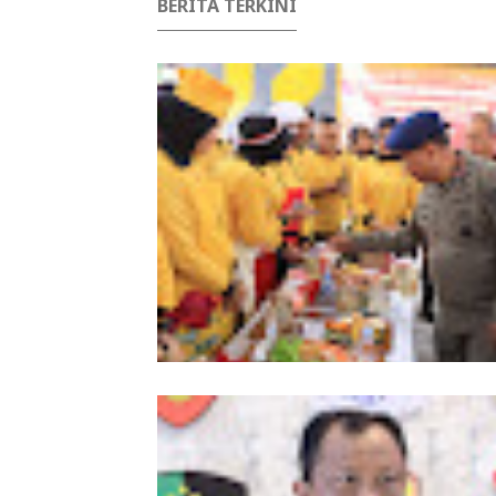
BERITA TERKINI
Meriahkan HUT Ke-81 Kemerdekaan 
Polda Aceh Gelar Lomba Memasak N