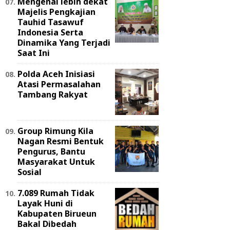
Mengenal lebih dekat
Majelis Pengkajian
Tauhid Tasawuf
Indonesia Serta
Dinamika Yang Terjadi
Saat Ini
Polda Aceh Inisiasi
Atasi Permasalahan
Tambang Rakyat
Group Rimung Kila
Nagan Resmi Bentuk
Pengurus, Bantu
Masyarakat Untuk
Sosial
7.089 Rumah Tidak
Layak Huni di
Kabupaten Birueun
Bakal Dibedah