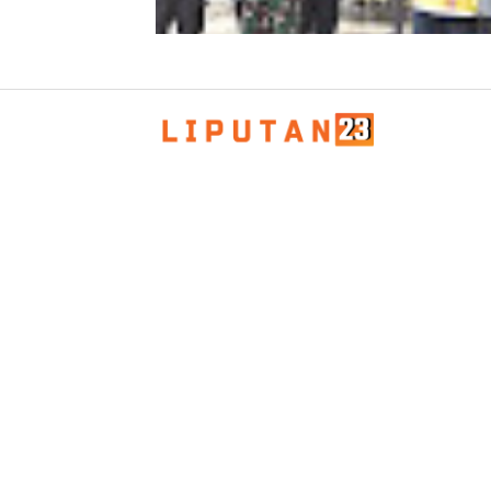
Kapolda Aceh Bersama Forkopimda
Sambut Kunjungan Kerja Wakil Pres
RI di Kabupaten Bireuen