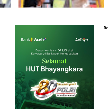
Re
Wagub Aceh dampingi Wapres Gibran
iden
Kunjungi Aceh, Pastikan Pemulihan
Pascabencana Hidrometeorologi