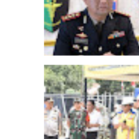
Goreng dan Aneka Minuman
Kombes Andi Kirana Diperiksa Mabe
Polri, Kapolda Tunjuk Kabid TIK seb
Pelaksana Tugas Kapolresta Banda 