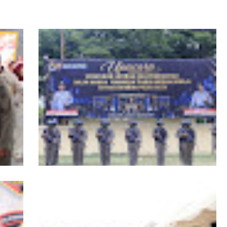
RI,
Kapolda Aceh Tutup Pembinaan Tradisi
asi
dan Pembaretan 65 Bintara Remaja