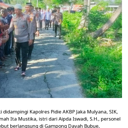
ki didampingi Kapolres Pidie AKBP Jaka Mulyana, SIK,
 Ita Mustika, istri dari Aipda Iswadi, S.H., personel
rsebut berlangsung di Gampong Dayah Bubue,