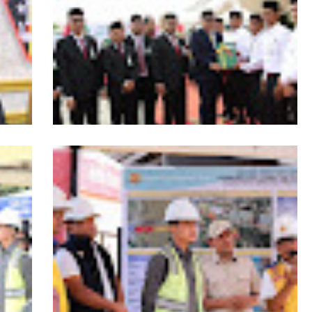
Satbrimob Polda Aceh
s
HUT ke-53 Bank Aceh: Momentum
agai
Memperkuat Amanah, Menumbuhkan
Aceh
Keberkahan Bagi Aceh