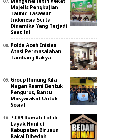
Mengenal lebih dekat
Majelis Pengkajian
Tauhid Tasawuf
Indonesia Serta
Dinamika Yang Terjadi
Saat Ini
Polda Aceh Inisiasi
Atasi Permasalahan
Tambang Rakyat
Group Rimung Kila
Nagan Resmi Bentuk
Pengurus, Bantu
Masyarakat Untuk
Sosial
7.089 Rumah Tidak
Layak Huni di
Kabupaten Birueun
Bakal Dibedah