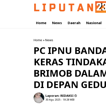
Home
News
Daerah
Nasional
Home
»
News
PC IPNU BAND
KERAS TINDAK
BRIMOB DALAM
DI DEPAN GEDU
Laporan:
REDAKSI
30 Agu 2025 - 18:28
WIB