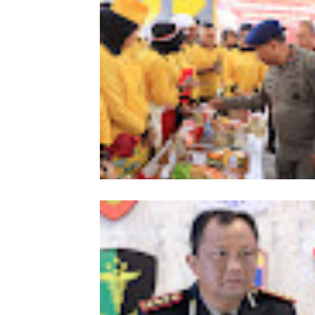
Meriahkan HUT Ke-81 Kemerdekaan 
Polda Aceh Gelar Lomba Memasak N
Goreng dan Aneka Minuman