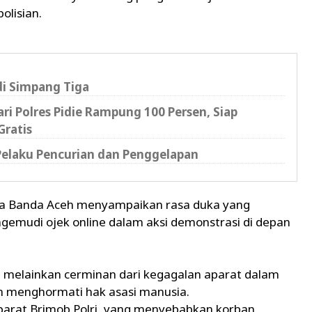
olisian.
di Simpang Tiga
i Polres Pidie Rampung 100 Persen, Siap
Gratis
 Pelaku Pencurian dan Penggelapan
ta Banda Aceh menyampaikan rasa duka yang
emudi ojek online dalam aksi demonstrasi di depan
, melainkan cerminan dari kegagalan aparat dalam
n menghormati hak asasi manusia.
aparat Brimob Polri, yang menyebabkan korban