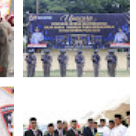
RI,
Kapolda Aceh Tutup Pembinaan Tradisi
asi
dan Pembaretan 65 Bintara Remaja
Satbrimob Polda Aceh