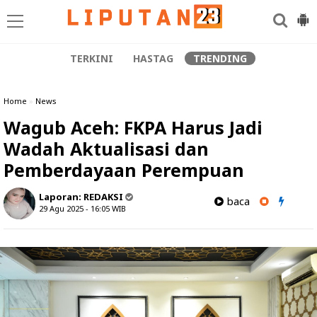
TERKINI
HASTAG
TRENDING
Home
»
News
Wagub Aceh: FKPA Harus Jadi
Wadah Aktualisasi dan
Pemberdayaan Perempuan
Laporan:
REDAKSI
baca
29 Agu 2025 - 16:05
WIB