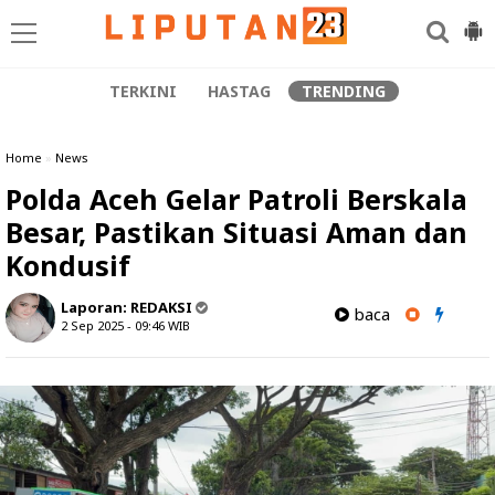
TERKINI
HASTAG
TRENDING
Home
»
News
Polda Aceh Gelar Patroli Berskala
Besar, Pastikan Situasi Aman dan
Kondusif
Laporan:
REDAKSI
baca
2 Sep 2025 - 09:46
WIB