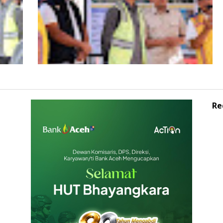
Re
Wagub Aceh dampingi Wapres Gibran
iden
Kunjungi Aceh, Pastikan Pemulihan
Pascabencana Hidrometeorologi