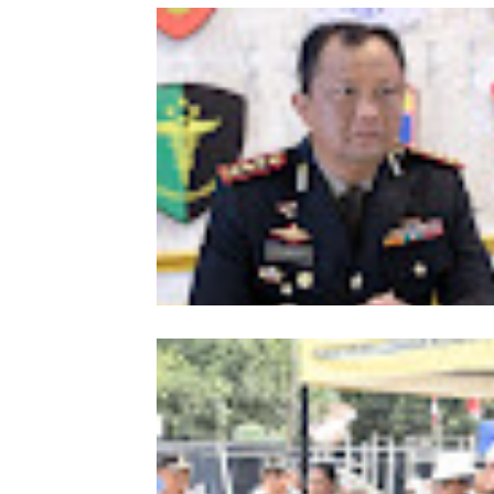
Meriahkan HUT Ke-81 Kemerdekaan 
Polda Aceh Gelar Lomba Memasak N
Goreng dan Aneka Minuman
Kombes Andi Kirana Diperiksa Mabe
Polri, Kapolda Tunjuk Kabid TIK seb
Pelaksana Tugas Kapolresta Banda 