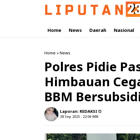
Home
News
Daerah
Nasional
Home
»
News
Polres Pidie P
Himbauan Ceg
BBM Bersubsidi
Laporan:
REDAKSI
28 Sep 2025 - 22:06
WIB