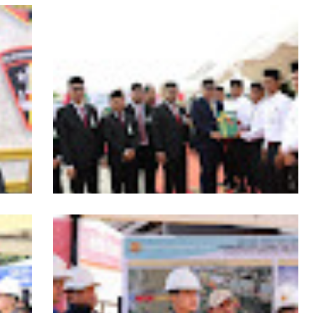
RI,
Kapolda Aceh Tutup Pembinaan Tradisi
asi
dan Pembaretan 65 Bintara Remaja
Satbrimob Polda Aceh
s
HUT ke-53 Bank Aceh: Momentum
agai
Memperkuat Amanah, Menumbuhkan
Aceh
Keberkahan Bagi Aceh