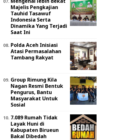
Mengenal lebih dekat
Majelis Pengkajian
Tauhid Tasawuf
Indonesia Serta
Dinamika Yang Terjadi
Saat Ini
Polda Aceh Inisiasi
Atasi Permasalahan
Tambang Rakyat
Group Rimung Kila
Nagan Resmi Bentuk
Pengurus, Bantu
Masyarakat Untuk
Sosial
7.089 Rumah Tidak
Layak Huni di
Kabupaten Birueun
Bakal Dibedah