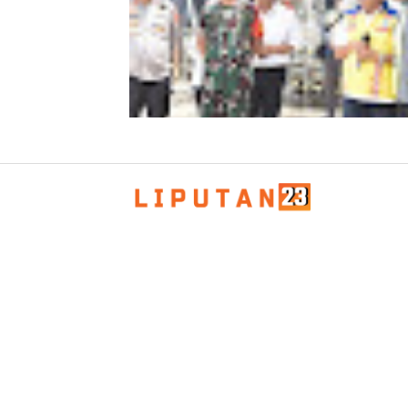
Kapolda Aceh Bersama Forkopimda
Sambut Kunjungan Kerja Wakil Pres
RI di Kabupaten Bireuen