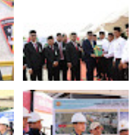
s
HUT ke-53 Bank Aceh: Momentum
agai
Memperkuat Amanah, Menumbuhkan
Aceh
Keberkahan Bagi Aceh