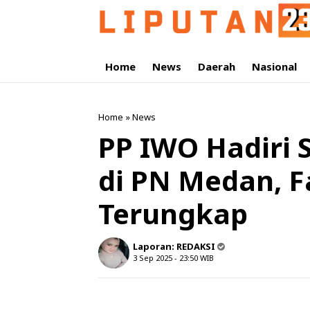
Home
News
Daerah
Nasional
Home
»
News
PP IWO Hadiri 
di PN Medan, F
Terungkap
Laporan:
REDAKSI
3 Sep 2025 - 23:50
WIB