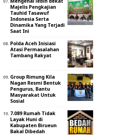
Mengenal lebih dekat
Majelis Pengkajian
Tauhid Tasawuf
Indonesia Serta
Dinamika Yang Terjadi
Saat Ini
Polda Aceh Inisiasi
Atasi Permasalahan
Tambang Rakyat
Group Rimung Kila
Nagan Resmi Bentuk
Pengurus, Bantu
Masyarakat Untuk
Sosial
7.089 Rumah Tidak
Layak Huni di
Kabupaten Birueun
Bakal Dibedah