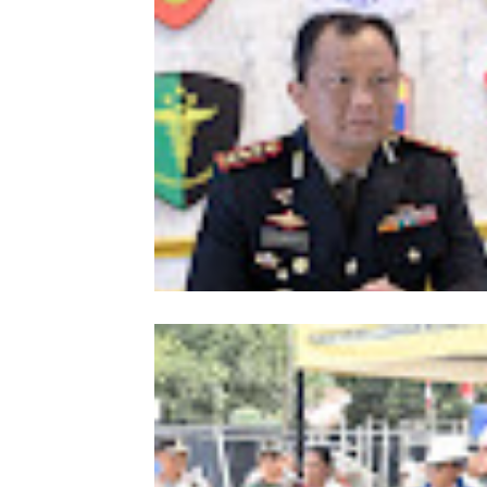
Kombes Andi Kirana Diperiksa Mabe
Polri, Kapolda Tunjuk Kabid TIK seb
Pelaksana Tugas Kapolresta Banda 