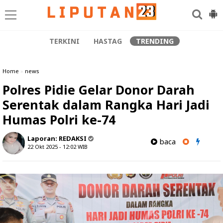
TERKINI
HASTAG
TRENDING
Home
»
news
Polres Pidie Gelar Donor Darah
Serentak dalam Rangka Hari Jadi
Humas Polri ke-74
Laporan:
REDAKSI
baca
22 Okt 2025 - 12:02
WIB