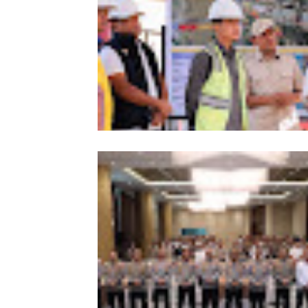
Memperkuat Amanah, Menumbuhk
Keberkahan Bagi Aceh
Wagub Aceh dampingi Wapres Gibra
Kunjungi Aceh, Pastikan Pemulihan
Pascabencana Hidrometeorologi