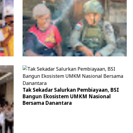
an
Sambut Kunjungan Kerja Wakil Presiden
RI di Kabupaten Bireuen
n
Patroli Humanis Satgas Kepolisian Ops
Tak Sekadar Salurkan Pembiayaan, BSI
Damai Cartenz di Puncak Jaya Pererat
Bangun Ekosistem UMKM Nasional
Kedekatan dengan Masyarakat
Bersama Danantara