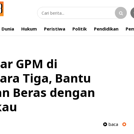
Dunia
Hukum
Peristiwa
Politik
Pendidikan
Pem
elar GPM di
ra Tiga, Bantu
n Beras dengan
kau
baca