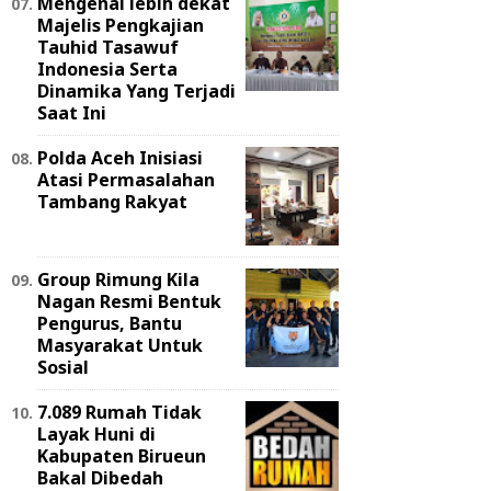
Mengenal lebih dekat
Majelis Pengkajian
Tauhid Tasawuf
Indonesia Serta
Dinamika Yang Terjadi
Saat Ini
Polda Aceh Inisiasi
Atasi Permasalahan
Tambang Rakyat
Group Rimung Kila
Nagan Resmi Bentuk
Pengurus, Bantu
Masyarakat Untuk
Sosial
7.089 Rumah Tidak
Layak Huni di
Kabupaten Birueun
Bakal Dibedah