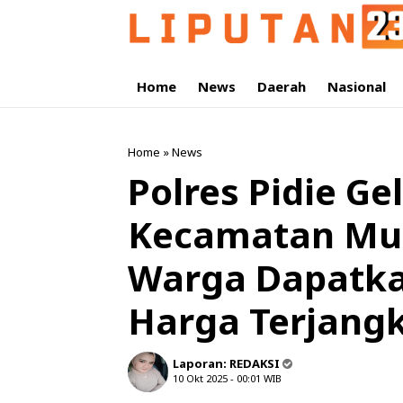
Home
News
Daerah
Nasional
Home
»
News
‎Polres Pidie G
Kecamatan Mua
Warga Dapatka
Harga Terjang
Laporan:
REDAKSI
10 Okt 2025 - 00:01
WIB