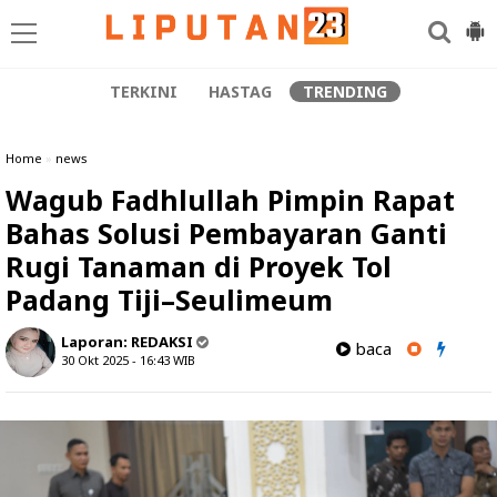
TERKINI
HASTAG
TRENDING
Home
»
news
Wagub Fadhlullah Pimpin Rapat
Bahas Solusi Pembayaran Ganti
Rugi Tanaman di Proyek Tol
Padang Tiji–Seulimeum
Laporan:
REDAKSI
baca
30 Okt 2025 - 16:43
WIB