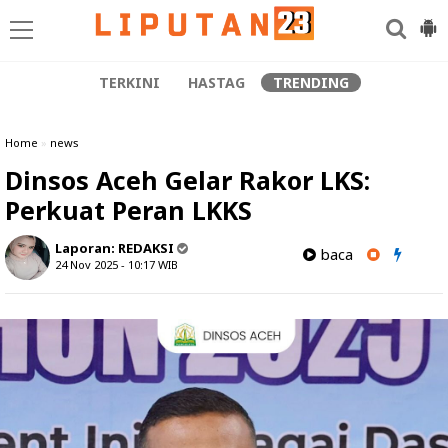
TERKINI
HASTAG
TRENDING
Home
»
news
Dinsos Aceh Gelar Rakor LKS:
Perkuat Peran LKKS
Laporan:
REDAKSI
baca
24 Nov 2025 - 10:17
WIB