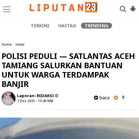
TERKINI
HASTAG
TRENDING
Home
»
news
POLISI PEDULI — SATLANTAS ACEH
TAMIANG SALURKAN BANTUAN
UNTUK WARGA TERDAMPAK
BANJIR
Laporan:
REDAKSI
baca
7 Des 2025 - 15:40
WIB