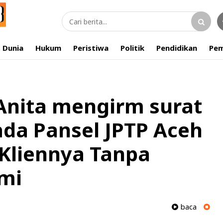
Dunia
Hukum
Peristiwa
Politik
Pendidikan
Pem
nita mengirm surat
ada Pansel JPTP Aceh
Kliennya Tanpa
mi
baca