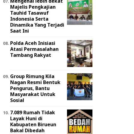
Mengenal lebih dekat
Majelis Pengkajian
Tauhid Tasawuf
Indonesia Serta
Dinamika Yang Terjadi
Saat Ini
Polda Aceh Inisiasi
Atasi Permasalahan
Tambang Rakyat
Group Rimung Kila
Nagan Resmi Bentuk
Pengurus, Bantu
Masyarakat Untuk
Sosial
7.089 Rumah Tidak
Layak Huni di
Kabupaten Birueun
Bakal Dibedah