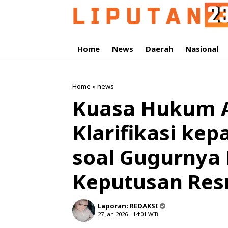
Home
News
Daerah
Nasional
Home
»
news
Kuasa Hukum A
Klarifikasi kep
soal Gugurnya 
Keputusan Res
Laporan:
REDAKSI
27 Jan 2026 - 14:01
WIB