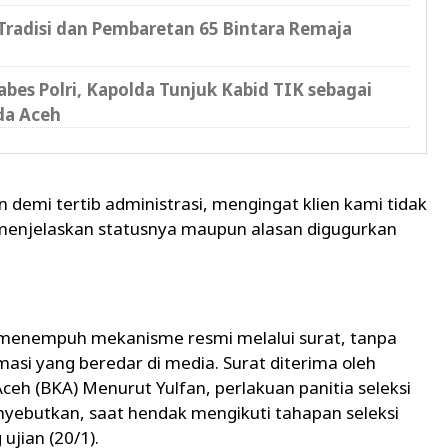
radisi dan Pembaretan 65 Bintara Remaja
bes Polri, Kapolda Tunjuk Kabid TIK sebagai
da Aceh
an demi tertib administrasi, mengingat klien kami tidak
 menjelaskan statusnya maupun alasan digugurkan
 menempuh mekanisme resmi melalui surat, tanpa
si yang beredar di media. Surat diterima oleh
eh (BKA) Menurut Yulfan, perlakuan panitia seleksi
menyebutkan, saat hendak mengikuti tahapan seleksi
ujian (20/1).